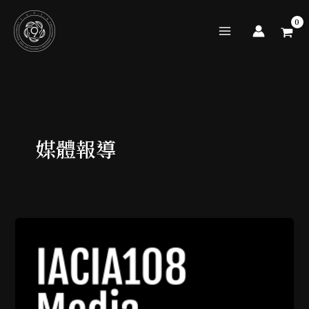
跳
至
主
要
內
容
媒體報導