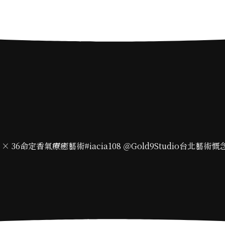
36命定香氣療癒藝術#iacia108 ＠Gold9Studio台北藝術慨念空間#i