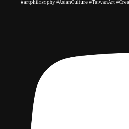
#artphilosophy #AsianCulture #TaiwanArt #Crea