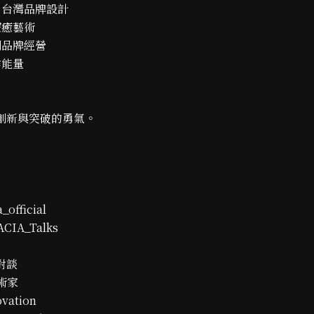
/ 台灣品牌設計
療癒藝術
文創品牌經營
作能量
創新與突破的勇氣。
_official
ACIA_Talks
術對談
術家
ovation