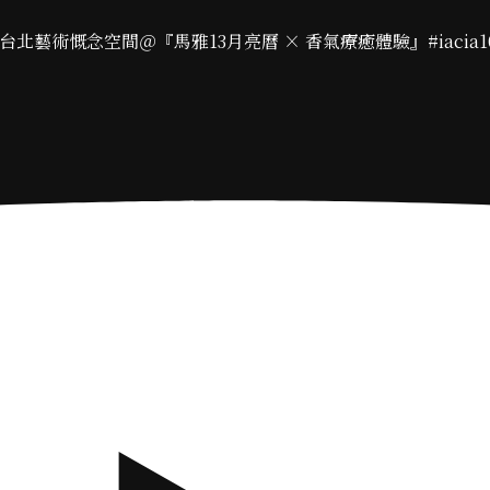
io台北藝術慨念空間＠『馬雅13月亮曆 × 香氣療癒體驗』#iacia108tal