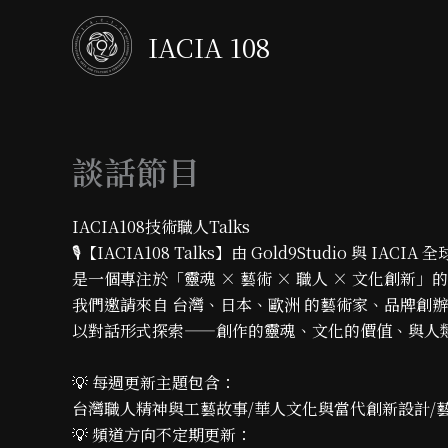
跳
至
IACIA 108
主
要
內
容
談話節目
IACIA108技術職人Talks
🎙️【IACIA108 Talks】由 Gold9Studio 與 I
是一個專注於「靈魂 × 藝術 × 職人 × 文化創新
我們邀請來自 台灣、日本、歐洲 的藝術家、品牌創
以對話形式探索——創作的靈魂、文化的價值、與人
💡 每週更新主題包含：
台灣職人精神與工藝故事/華人文化與當代創新設計/
💡 頻道方向不定期更新：